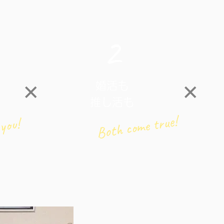
2
婚活も
​✕
​✕
​推し活も
Both come true!
 you!