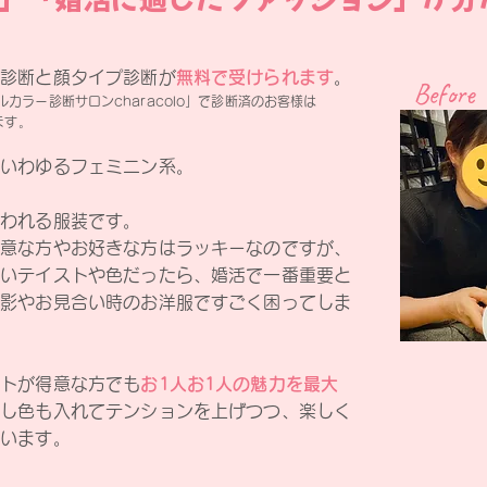
ー診断と顔タイプ診断が
無料で受けられます
。
Before
カラー診断サロンcharacolo」で診断済のお客様は
ます。
はいわゆるフェミニン系。
いわれる服装です。
得意な方やお好きな方はラッキーなのですが、
ないテイストや色だったら、婚活で一番重要と
撮影やお見合い時のお洋服ですごく困ってしま
ストが得意な方でも
お1人お1人の魅力を最大
推し色も入れてテンションを上げつつ、楽しく
ています。