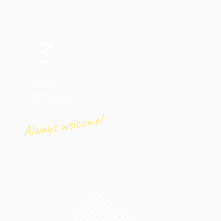
3
365日
​いつでも相談
Always welcome!