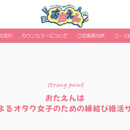
の流れ
カウンセラーについて
ご成婚者の声
コース
strong point
​おたえんは
よるオタク女子のための縁結び婚活