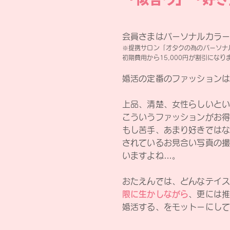
会員さまはパーソナルカラ
※提携サロン「オタクの為のパーソナル
初期費用から15,000円が割引になり
婚活の定番のファッション
上品、清楚、女性らしいと
こういうファッションがお
もし苦手、あまり好きでは
されているお見合い写真の
いますよね…。
おたえんでは、どんなテイ
限に生かしながら
、更には
婚活する、をモットーにし