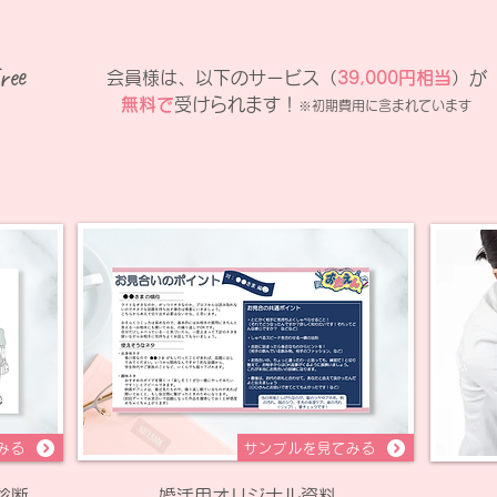
ree
​会員様は、以下のサービス（
39,000円相当
）が
無料で
受けられます！
※初期費用に含まれています
みる
サンプルを見てみる
診断
婚活用オリジナル資料