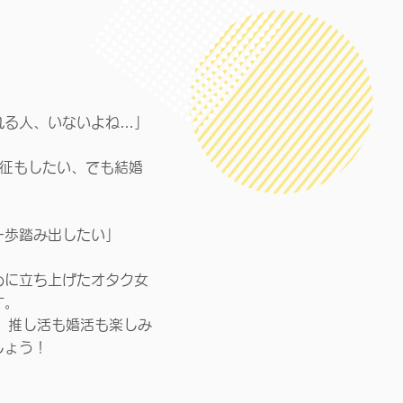
れる人、いないよね…」
遠征もしたい、でも結婚
一歩踏み出したい」
めに立ち上げたオタク女
す。
、推し活も婚活も楽しみ
しょう！