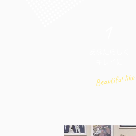
1​
あなたらしく
キレイに
Beautiful like