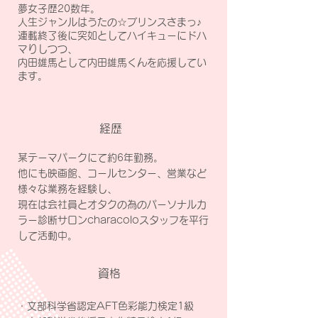
夢女子歴20数年。
人生ジャンルはうたの☆プリンスさまっ♪
連載終了後に突如としてハイキューにドハ
マりしつつ、
内田雄馬として内田雄馬くんを応援してい
ます。
経歴
某テーマパークにて約6年勤務。
他にも映画館、コールセンター、営業など
様々な業務を経験し、
現在は会社員とオタクの為のパーソナルカ
ラー診断サロンcharacoloスタッフを平行
して活動中。
資格
・文部科学省認定AFT色彩能力検定1級