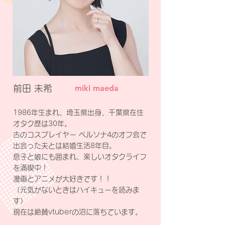
miki maeda
前田 未希
1986年生まれ、埼玉県出身、千葉県在住
オタク歴は30年。
古のコスプレイヤー ペルソナ4のオフ会で
出会った夫とは結婚生活8年目。
息子と娘にも囲まれ、楽しいオタクライフ
を満喫中！
漫画とアニメが大好きです！！
（元気がないときはハイキューを読みま
す）
現在は絶賛vtuberの沼に落ちています。