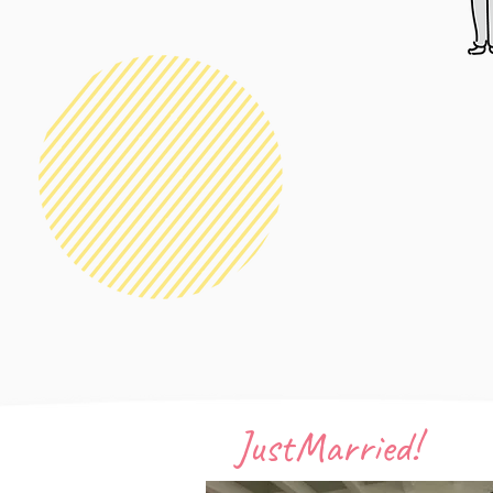
​JustMarried!