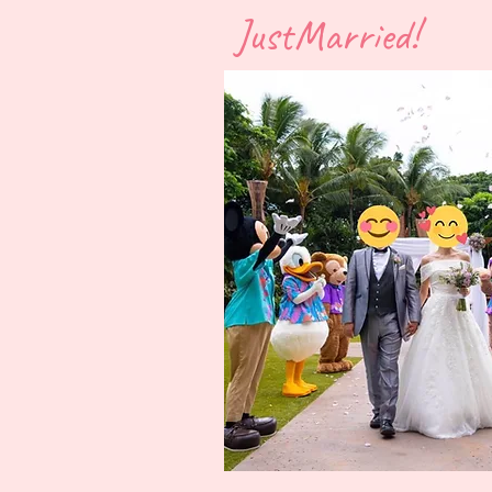
​JustMarried!