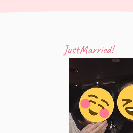
​JustMarried!