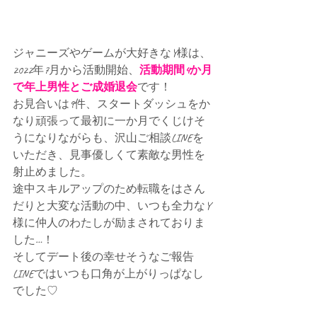
ジャニーズやゲームが大好きなY様は、
2022年7月から活動開始、
活動期間4か月
で年上男性とご成婚退会
です！
お見合いは9件、スタートダッシュをか
なり頑張って最初に一か月でくじけそ
うになりながらも、沢山ご相談LINEを
いただき、見事優しくて素敵な男性を
射止めました。
途中スキルアップのため転職をはさん
だりと大変な活動の中、いつも全力なY
様に仲人のわたしが励まされておりま
した…！
そしてデート後の幸せそうなご報告
LINEではいつも口角が上がりっぱなし
でした♡