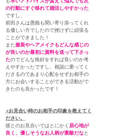
も
早いアドバイスが貰えて悩んでも次
の行動にすぐ移れて婚活しやすかった
ですし、
前田さんは愚痴も聞い寄り添ってくれ
る優しい方でしたので挫けずに頑張る
ことができました！
また
服装やヘアメイクもどんな感じの
が良いのか最初に資料を送って下さっ
た
のでどんな格好をすれば良いのか考
えやすかったですし、相談に乗ってく
ださるのであまり心配をせずお相手の
方にお会いすることができる活動がで
きたのも良かったです！
4.お見合い時のお相手の印象を教えてく
ださい。
彼とのお見合いではとにかく
居心地が
良く、優しそうなお人柄が素敵だな
と