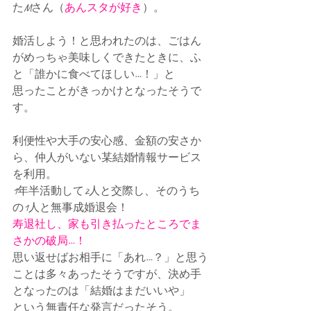
たMさん（
あんスタが好き
）。
婚活しよう！と思われたのは、ごはん
がめっちゃ美味しくできたときに、ふ
と「誰かに食べてほしい…！」と
思ったことがきっかけとなったそうで
す。
利便性や大手の安心感、金額の安さか
ら、仲人がいない某結婚情報サービス
を利用。
1年半活動して2人と交際し、そのうち
の1人と無事成婚退会！
寿退社し、家も引き払ったところでま
さかの破局…！
思い返せばお相手に「あれ…？」と思う
ことは多々あったそうですが、決め手
となったのは「結婚はまだいいや」
という無責任な発言だったそう。