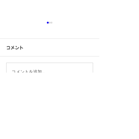
コメント
キャンペーン実施中！
おたえんご成婚
コメントを追加…