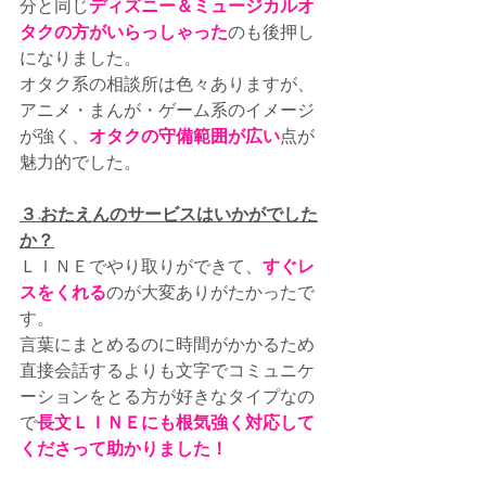
分と同じ
ディズニー＆ミュージカルオ
タクの方がいらっしゃった
のも後押し
になりました。
オタク系の相談所は色々ありますが、
アニメ・まんが・ゲーム系のイメージ
が強く、
オタクの守備範囲が広い
点が
魅力的でした。
３.おたえんのサービスはいかがでした
か？
ＬＩＮＥでやり取りができて、
すぐレ
スをくれる
のが大変ありがたかったで
す。
言葉にまとめるのに時間がかかるため
直接会話するよりも文字でコミュニケ
ーションをとる方が好きなタイプなの
で
長文ＬＩＮＥにも根気強く対応して
くださって助かりました！