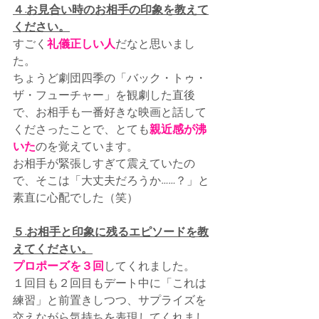
４.お見合い時のお相手の印象を教えて
ください。
すごく
礼儀正しい人
だなと思いまし
た。
ちょうど劇団四季の「バック・トゥ・
ザ・フューチャー」を観劇した直後
で、お相手も一番好きな映画と話して
くださったことで、とても
親近感が沸
いた
のを覚えています。
お相手が緊張しすぎて震えていたの
で、そこは「大丈夫だろうか……？」と
素直に心配でした（笑）
５.お相手と印象に残るエピソードを教
えてください。
プロポーズを３回
してくれました。
１回目も２回目もデート中に「これは
練習」と前置きしつつ、サプライズを
交えながら気持ちを表現してくれまし