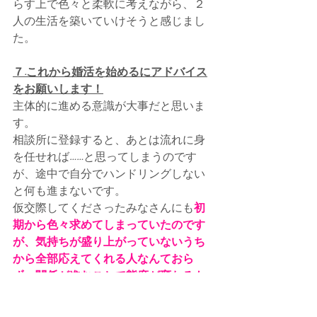
らす上で色々と柔軟に考えながら、２
人の生活を築いていけそうと感じまし
た。
７.これから婚活を始めるにアドバイス
をお願いします！
主体的に進める意識が大事だと思いま
す。
相談所に登録すると、あとは流れに身
を任せれば……と思ってしまうのです
が、途中で自分でハンドリングしない
と何も進まないです。
仮交際してくださったみなさんにも
初
期から色々求めてしまっていたのです
が、気持ちが盛り上がっていないうち
から全部応えてくれる人なんておら
ず、関係が進むことで態度が変わるも
のだと実感
したので、気になることは
仲人さんにグチりつつ（笑）、まずは