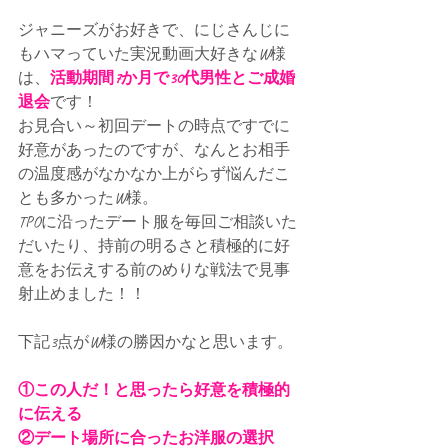
ジャニーズがお好きで、にじさんじに
もハマっていた実況動画大好きなW様
は、
活動期間7か月で30代男性とご成婚
退会
です！
お見合い～初回デートの時点ですでに
好意があったのですが、なんとお相手
の温度感がなかなか上がらず悩んだこ
とも多かったW様。
TPOに沿ったデート服を毎回ご相談いた
だいたり、持前の明るさと積極的に好
意をお伝えする前のめりな戦法で見事
射止めました！！
下記3点がW様の勝因かなと思います。
①この人だ！と思ったら好意を積極的
に伝える
②デート場所に合ったお洋服の選択