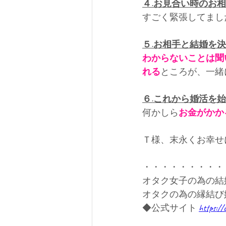
４.お見合い時のお
すごく緊張してまし
５.お相手と結婚を
わからないことは聞
れる
ところが、一緒
６.これから婚活を
何かしら
お金がかか
Ｔ様、末永くお幸せ
・・・・・・・・・
オタク女子の為の結
オタクの為の縁結び
◆公式サイト 
https://