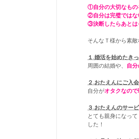
①自分の大切なもの
②自分は完璧ではな
③決断したらあとは
そんなＴ様から素敵
１.婚活を始めたき
周囲の結婚や、
自分
２.おたえんにご入
自分が
オタクなので
３.おたえんのサー
とても親身になって
した！