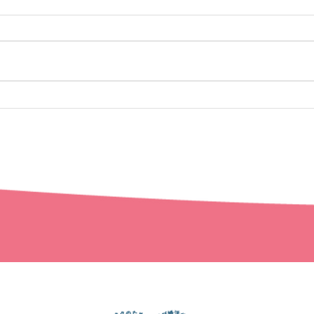
おたえんご成婚レポート
おた
までの流れ
カウンセラーについて
ご成婚者の声
コース詳