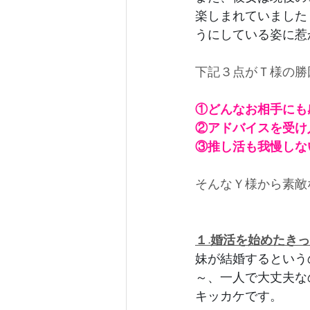
楽しまれていました
うにしている姿に惹
下記３点がＴ様の勝
①
どんなお相手にも
②
アドバイスを受け
③
推し活も我慢しな
そんなＹ様から素敵
１.婚活を始めたき
妹が結婚するという
～、一人で大丈夫な
キッカケです。