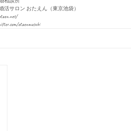
婚相談所
婚活サロン おたえん（東京池袋）
en.net/
tter.com/otaenmusubi