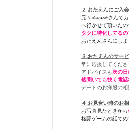
２.おたえんにご入
元々characol
へ行かせて頂いたの
タクに特化してるの
おたえんさんにしま
３.おたえんのサー
常に応援してくださ
アドバイスも
次の日
然聞いても快く電話
デートのお洋服の相
４.お見合い時のお
お写真見たときから
格闘ゲームの話でめ